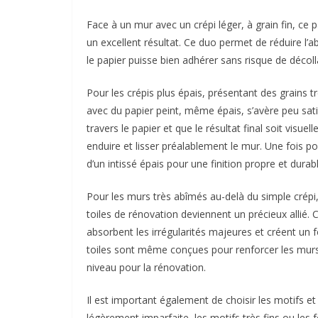
Face à un mur avec un crépi léger, à grain fin, ce p
un excellent résultat. Ce duo permet de réduire l’a
le papier puisse bien adhérer sans risque de décoll
Pour les crépis plus épais, présentant des grains 
avec du papier peint, même épais, s’avère peu satis
travers le papier et que le résultat final soit visu
enduire et lisser préalablement le mur. Une fois po
d’un intissé épais pour une finition propre et durabl
Pour les murs très abîmés au-delà du simple crépi,
toiles de rénovation deviennent un précieux allié.
absorbent les irrégularités majeures et créent un f
toiles sont même conçues pour renforcer les murs 
niveau pour la rénovation.
Il est important également de choisir les motifs et
légèrement imparfaite, les motifs très fins ou les