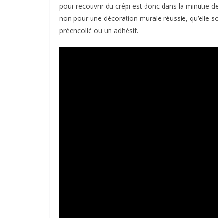
pour recouvrir du crépi est donc dans la minutie de
non pour une décoration murale réussie, qu’elle soi
préencollé ou un adhésif.