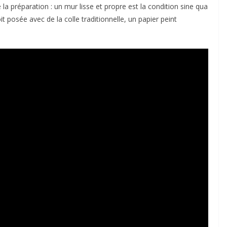
 la préparation : un mur lisse et propre est la condition sine qua
t posée avec de la colle traditionnelle, un papier peint