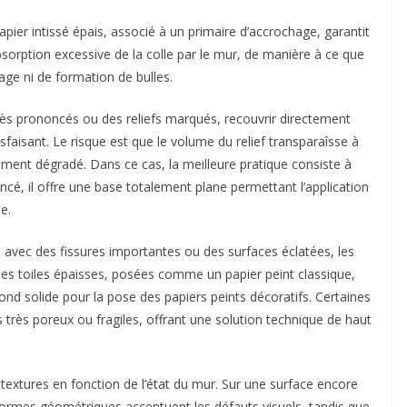
apier intissé épais, associé à un primaire d’accrochage, garantit
bsorption excessive de la colle par le mur, de manière à ce que
age ni de formation de bulles.
très prononcés ou des reliefs marqués, recouvrir directement
faisant. Le risque est que le volume du relief transparaîsse à
ellement dégradé. Dans ce cas, la meilleure pratique consiste à
ncé, il offre une base totalement plane permettant l’application
e.
 avec des fissures importantes ou des surfaces éclatées, les
 Ces toiles épaisses, posées comme un papier peint classique,
ond solide pour la pose des papiers peints décoratifs. Certaines
très poreux ou fragiles, offrant une solution technique de haut
 textures en fonction de l’état du mur. Sur une surface encore
 formes géométriques accentuent les défauts visuels, tandis que