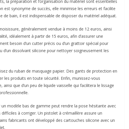
s, la préparation et l’organisation du matériel sont essentielles
 est synonyme de succès, elle minimise les erreurs et facilite
le de bain, il est indispensable de disposer du matériel adéquat.
-moisissure, généralement vendue à moins de 12 euros, ainsi
lité, idéalement à partir de 15 euros, afin d’assurer une
ent besoin d’un cutter précis ou d’un grattoir spécial pour
t ou d’un dissolvant silicone pour nettoyer soigneusement les
tilisez du ruban de masquage papier. Des gants de protection en
les produits en toute sécurité. Enfin, munissez-vous
ainsi que d’un peu de liquide vaisselle qui facilitera le lissage
professionnelle.
 car un modèle bas de gamme peut rendre la pose hésitante avec
difficiles à corriger. Un pistolet à crémaillère assure un
rtains fabricants ont développé des cartouches silicone avec un
et.