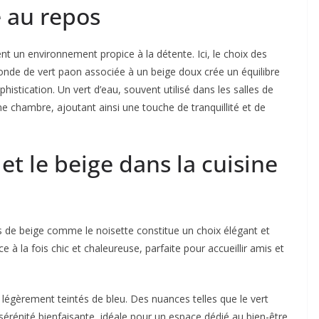
 au repos
nt un environnement propice à la détente. Ici, le choix des
fonde de vert paon associée à un beige doux crée un équilibre
stication. Un vert d’eau, souvent utilisé dans les salles de
e chambre, ajoutant ainsi une touche de tranquillité et de
 et le beige dans la cuisine
es de beige comme le noisette constitue un choix élégant et
 la fois chic et chaleureuse, parfaite pour accueillir amis et
 légèrement teintés de bleu. Des nuances telles que le vert
sérénité bienfaisante, idéale pour un espace dédié au bien-être.